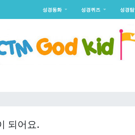
성경동화
성경퀴즈
성경탐
이 되어요.