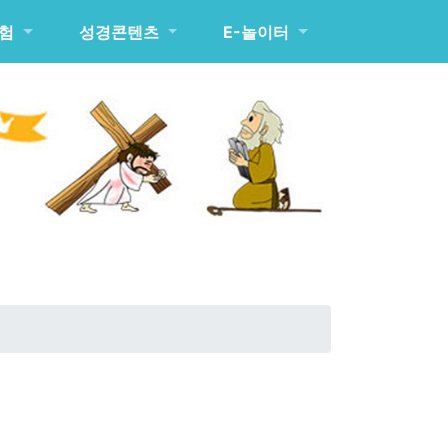
험
성경콘텐츠
E-놀이터