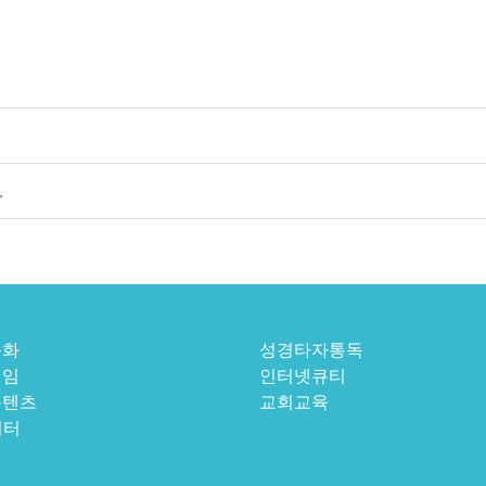
.
동화
성경타자통독
게임
인터넷큐티
콘텐츠
교회교육
이터